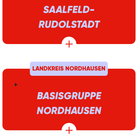
SAALFELD-
RUDOLSTADT
LANDKREIS NORDHAUSEN
BASISGRUPPE
NORDHAUSEN