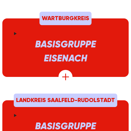
WARTBURGKREIS
BASISGRUPPE
EISENACH
LANDKREIS SAALFELD-RUDOLSTADT
BASISGRUPPE