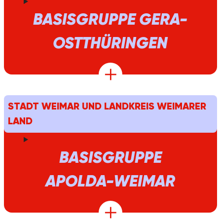
BASISGRUPPE GERA-
OSTTHÜRINGEN
STADT WEIMAR UND LANDKREIS WEIMARER
LAND
BASISGRUPPE
APOLDA-WEIMAR