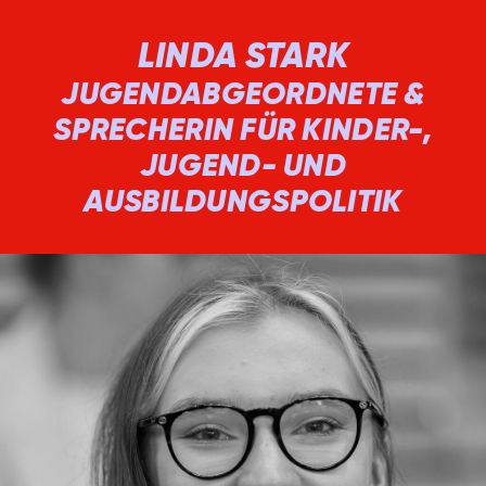
LINDA STARK
JUGENDABGEORDNETE &
SPRECHERIN FÜR KINDER-,
JUGEND- UND
AUSBILDUNGSPOLITIK