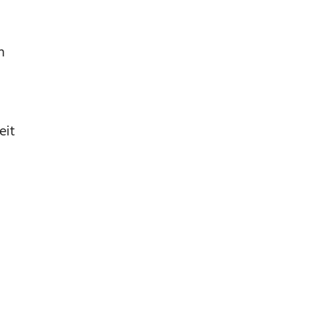
n
eit