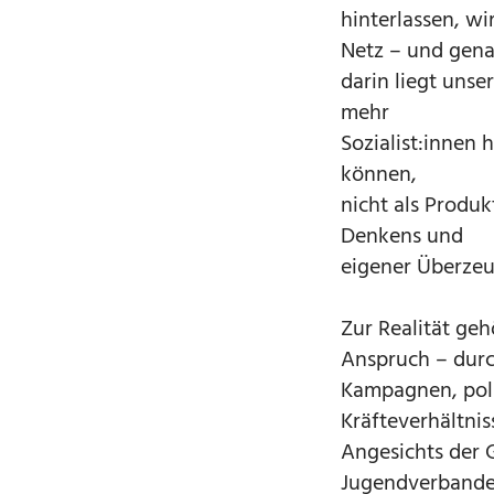
hinterlassen, wi
Netz – und gen
darin liegt uns
mehr
Sozialist:innen 
können,
nicht als Produk
Denkens und
eigener Überze
Zur Realität ge
Anspruch – dur
Kampagnen, poli
Kräfteverhältnis
Angesichts der 
Jugendverbandes