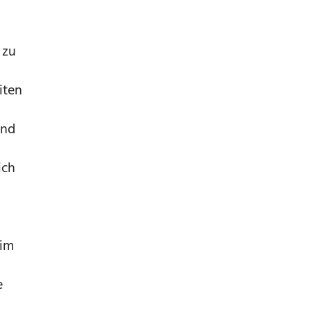
 zu
iten
and
ich
 im
e