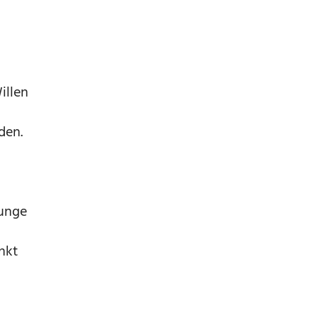
illen
den.
junge
nkt