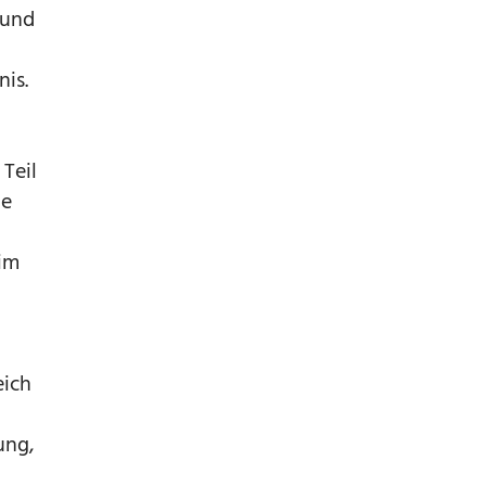
 und
nis.
 Teil
ne
 im
eich
ung,