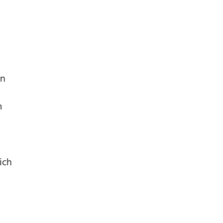
on
m
ich